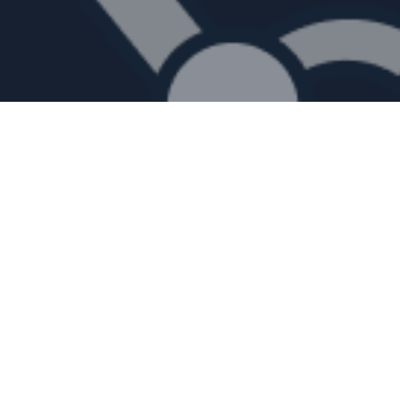
ue les
peuvent