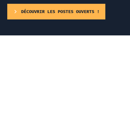
DÉCOUVRIR LES POSTES OUVERTS !
Rappelez-vous
toujours d’être
humain
Le monde traverse l’une des périodes les plus