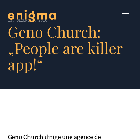
13. DEZEMBER, 2010
Geno Church:
„People are killer
app!“
Geno Church dirige une agence de