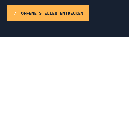
OFFENE STELLEN ENTDECKEN
Warum bei
Enigma arbeiten?
Die Welt erlebt eine der aufregendsten und
transformativsten Zeiten im digitalen
Zeitalter. Jeden Tag entstehen neue