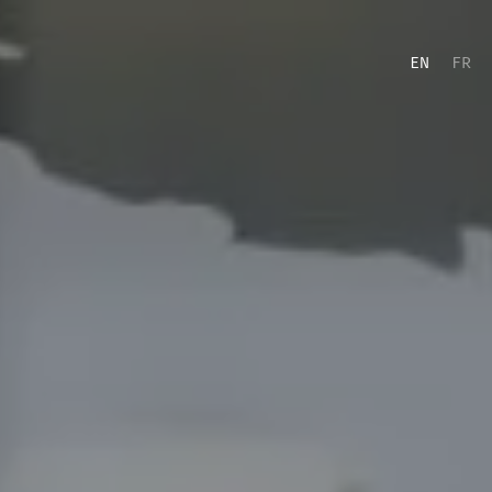
EN
FR