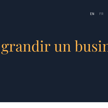
EN
FR
randir un busin