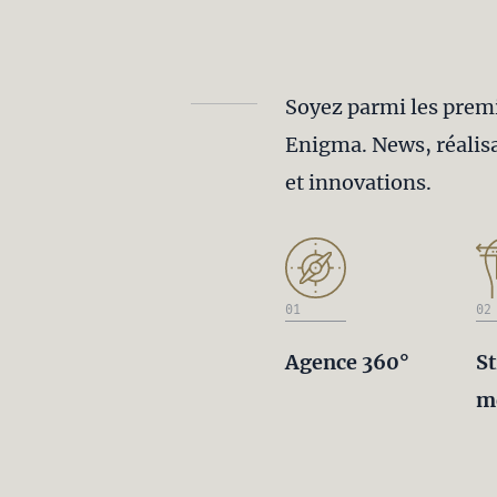
Soyez parmi les premie
Enigma. News, réalisa
et innovations.
01
02
Agence 360°
St
m