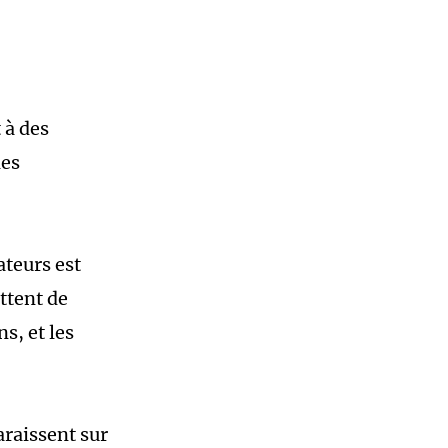
 à des
les
ateurs est
ttent de
s, et les
araissent sur