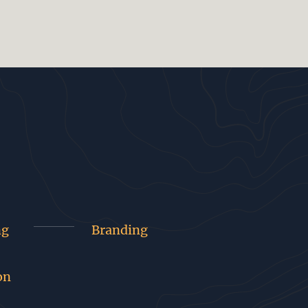
ng
Branding
on