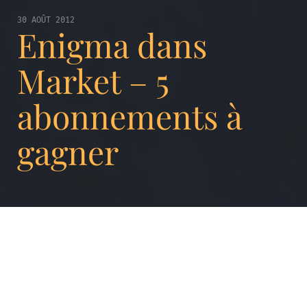
30 AOÛT 2012
Enigma dans
Market – 5
abonnements à
gagner