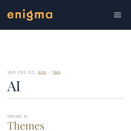
VOUS ÊTES ICI:
BLOG
›
TAGS
AI
EXPLORE BY
Themes