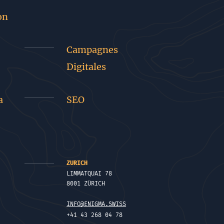
on
Campagnes
Digitales
a
SEO
ZURICH
LIMMATQUAI 78
8001 ZÜRICH
INFO@ENIGMA.SWISS
+41 43 268 04 78