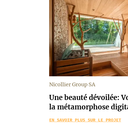
Nicollier Group SA
Une beauté dévoilée: V
la métamorphose digita
EN SAVOIR PLUS SUR LE PROJET