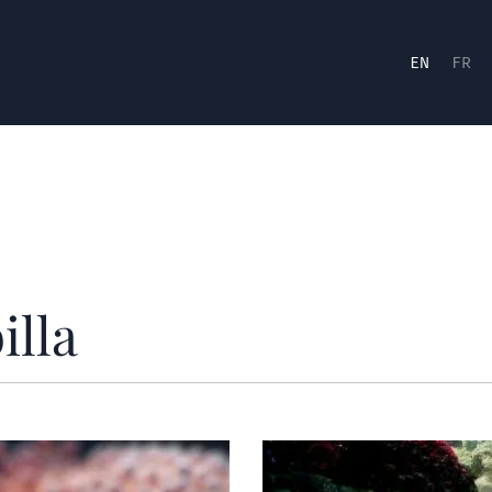
EN
FR
illa