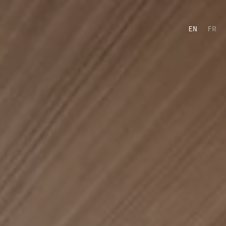
EN
FR