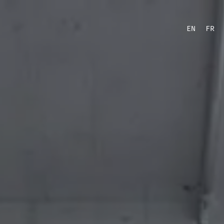
EN
FR