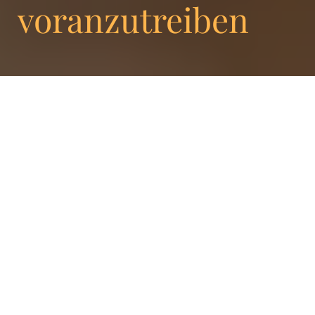
voranzutreiben
Enigma ist stolz darauf, eine bedeutende
Entwicklung innerhalb seines
Führungsteams bekannt zu geben, mit der
Aufnahme von drei langjährigen Enigma
Mitarbeitern in die Geschäftsleitung,
Frédéric Doms, Creative Director, Charlotte