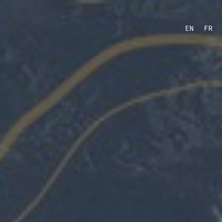
EN
FR