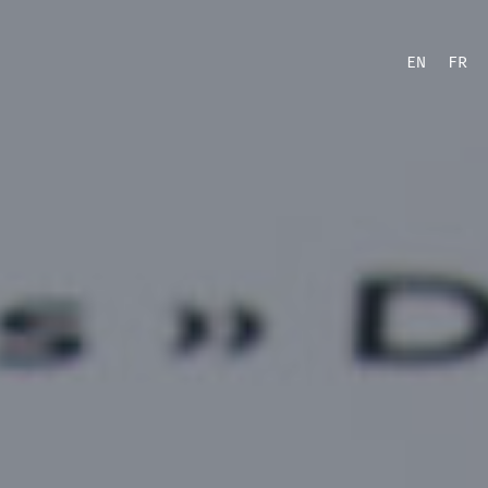
EN
FR