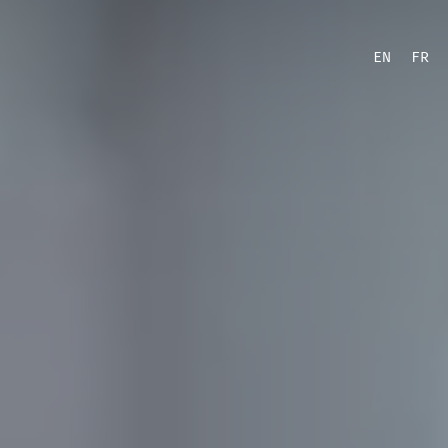
EN
FR