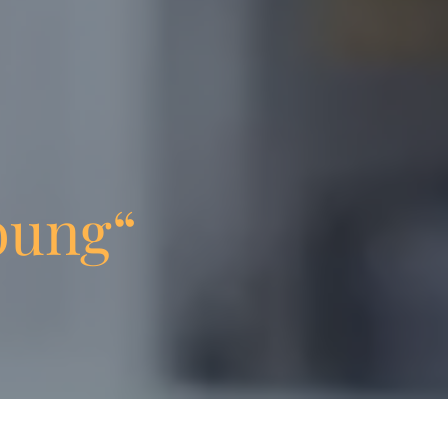
bung“