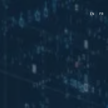
EN
FR