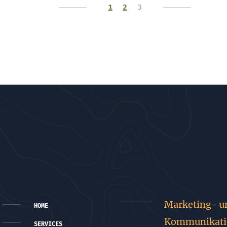
1
2
3
Marketing- u
HOME
Kommunikati
SERVICES