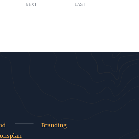
NEXT
LAST
nd
Branding
onsplan