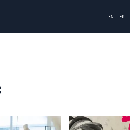
EN
FR
s