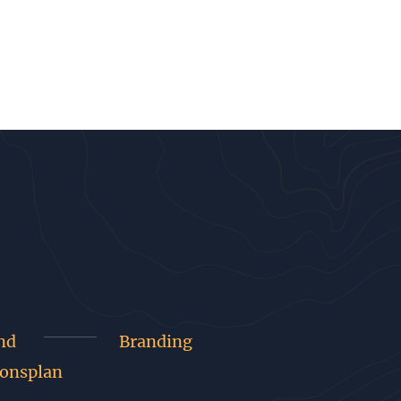
nd
Branding
onsplan