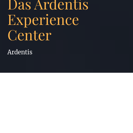
Das Ardentis
Experience
Center
Ardentis
Ardentis Cliniques Dentaires &
d’Orthodontie eröffnete ein neues Zentrum