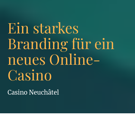
Ein starkes
Branding für ein
neues Online-
Casino
Casino Neuchâtel