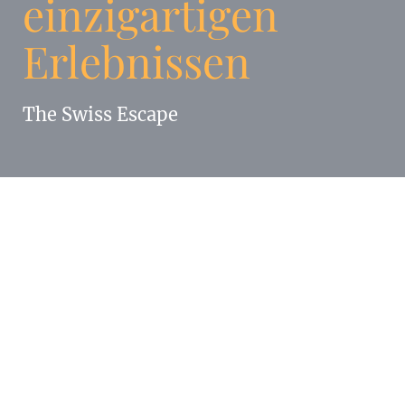
einzigartigen
Erlebnissen
The Swiss Escape
The Swiss Escape: Die
B2B Reiseagentur für
luxuriöse Aufenthalte in