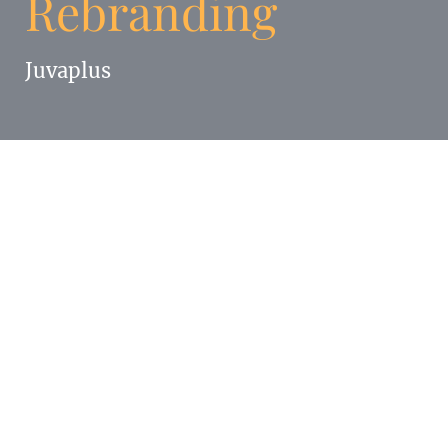
Rebranding
Juvaplus
Für Juvaplus, Marktführer der ästhetischen
Medizin und innovatives Unternehmen hat
die
Werbeagentur
Enigma ein umfassendes
Rebranding vorgeschlagen.