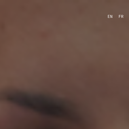
EN
FR