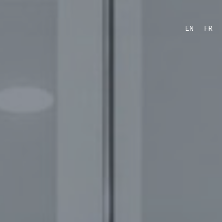
EN
FR