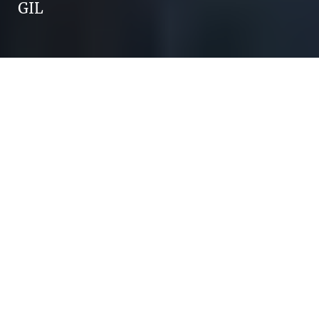
GIL
Enigma Strategy & Branding hat ihr Know-
how genutzt, um ein Website Template für
die spezifischen Bedürfnisse der GIL
Gemeinschaft zu entwickeln.