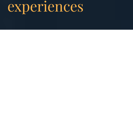
experiences
L’UX Lausanne est le premier événement
suisse romand dédié au design d’expérience
utilisateur.
Parmi les conférences présentées,
« On
distraction-free reading experiences »
par