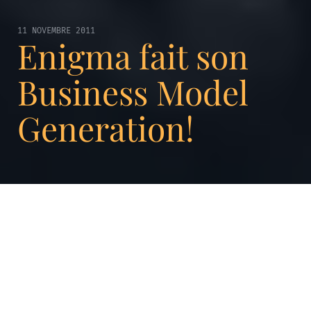
11 NOVEMBRE 2011
Enigma fait son
Business Model
Generation!
Vous êtes-vous déjà demandé ce qu’était un