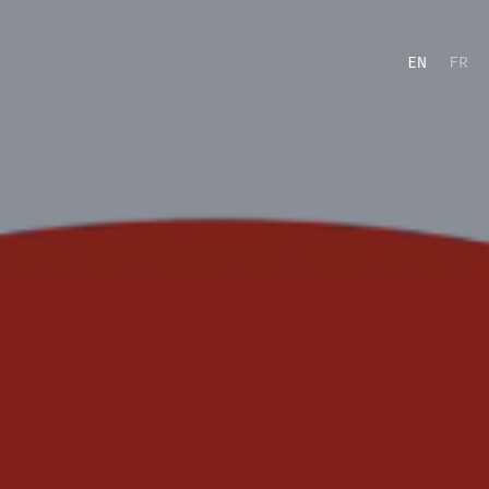
EN
FR