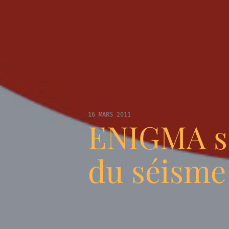
16 MARS 2011
ENIGMA s’
du séisme