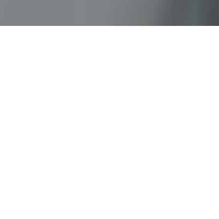
Quand avez-vous regardé la télé
dernièrement? Vraiment regarder la télé,
sans utiliser aucun autre appareil, sans
consulter vos messages sur votre téléphone
ou répondre à vos e-mails pendant la pause
publicitaire? Soyez honnête.
Aujourd’hui, presque 90% de l’audience