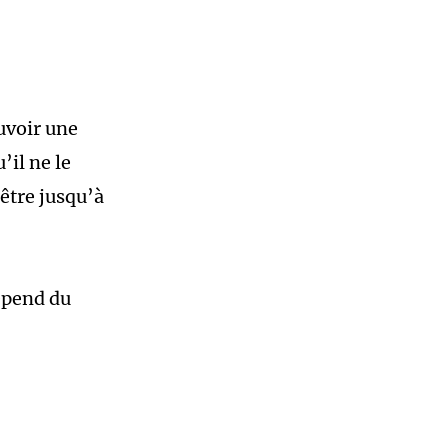
uvoir une
’il ne le
 être jusqu’à
épend du