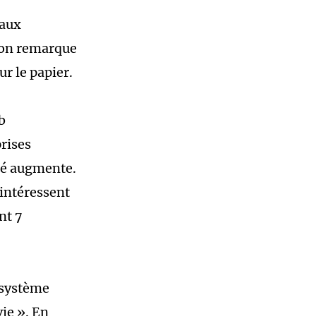
naux
, on remarque
ur le papier.
b
rises
lé augmente.
’intéressent
nt 7
 système
ie ». En