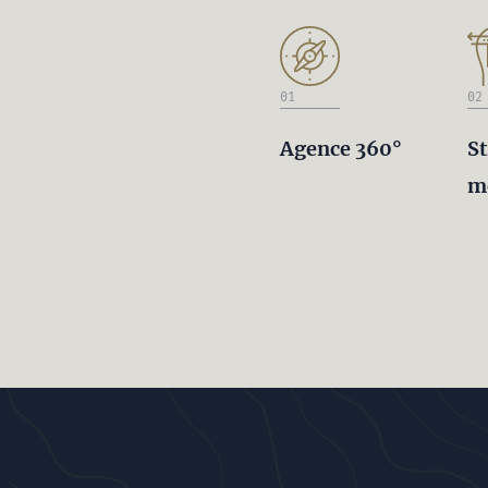
01
02
Agence 360°
St
m