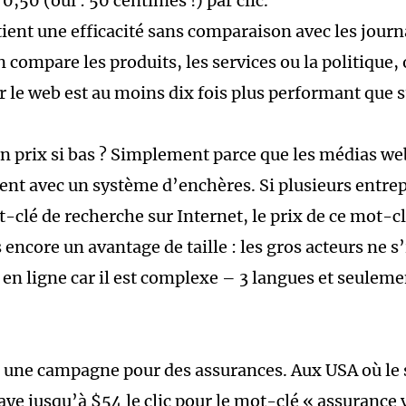
,50 (oui : 50 centimes !) par clic.
tient une efficacité sans comparaison avec les jour
n compare les produits, les services ou la politique
r le web est au moins dix fois plus performant que s
 prix si bas ? Simplement parce que les médias we
nt avec un système d’enchères. Si plusieurs entrep
clé de recherche sur Internet, le prix de ce mot-c
encore un avantage de taille : les gros acteurs ne s
en ligne car il est complexe – 3 langues et seuleme
 une campagne pour des assurances. Aux USA où le
ye jusqu’à $54 le clic pour le mot-clé « assurance v