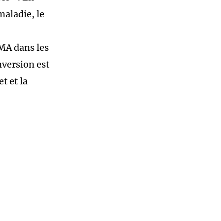
aladie, le
GMA dans les
nversion est
t et la