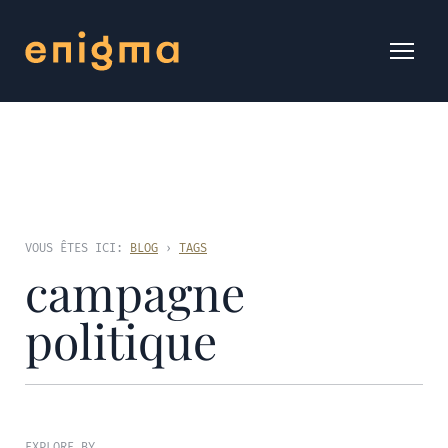
VOUS ÊTES ICI:
BLOG
›
TAGS
campagne
politique
EXPLORE BY