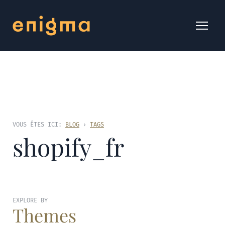
VOUS ÊTES ICI:
BLOG
›
TAGS
shopify_fr
EXPLORE BY
Themes