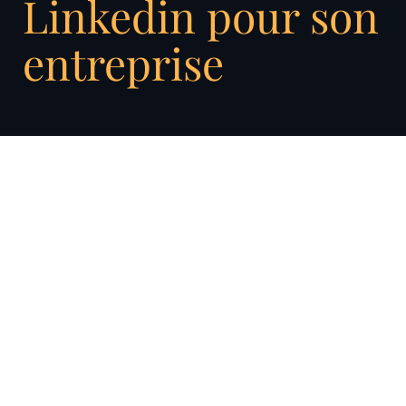
Linkedin pour son
entreprise
LinkedIn est l’un des meilleurs réseaux
sociaux permettant de développer son réseau
professionnel. Faire connaître son entreprise
en ligne est désormais une stratégie
marketing incontournable. Utiliser ce réseau