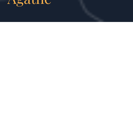
AGATHE
Projets auxquels
Agathe a
contribué