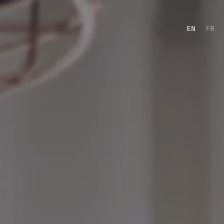
EN
FR