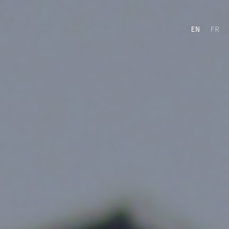
EN
FR