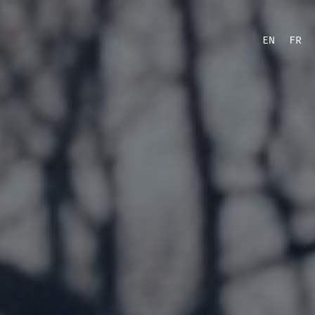
EN
FR