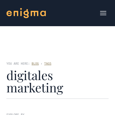
YOU ARE HERE:
BLOG
›
TAGS
digitales
marketing
EXPLORE BY