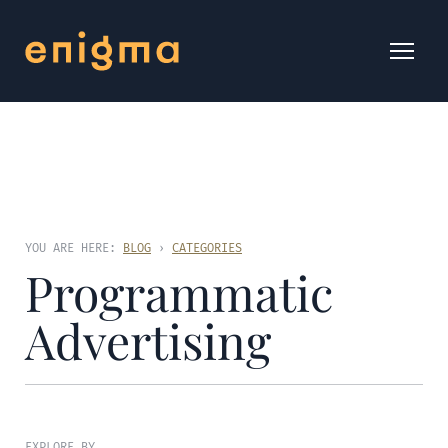
YOU ARE HERE:
BLOG
›
CATEGORIES
Programmatic
Advertising
EXPLORE BY