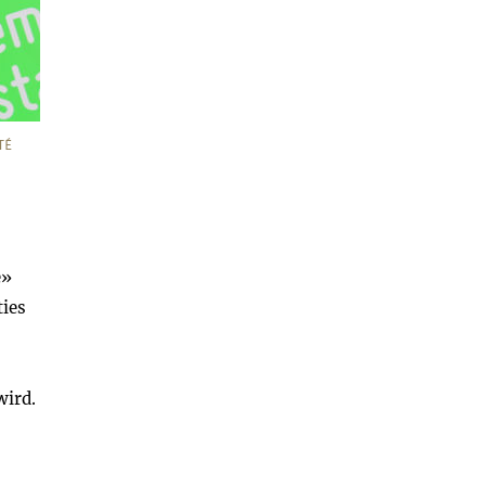
TÉ
e»
ties
wird.