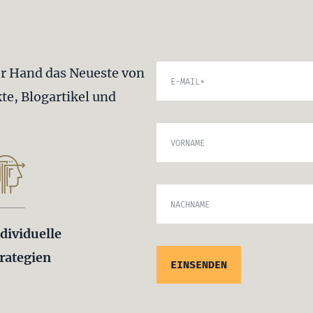
er Hand das Neueste von
E-MAIL
*
te, Blogartikel und
VORNAME
NACHNAME
dividuelle
rategien