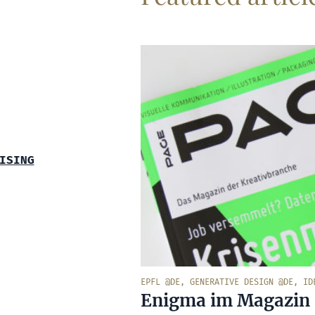
ISING
EPFL @DE
,
GENERATIVE DESIGN @DE
,
ID
Enigma im Magazin