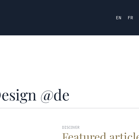
EN
FR
Design @de
DISCOVER
Featured articl