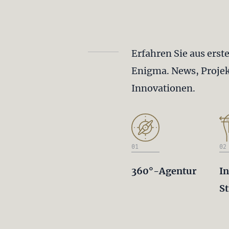
Erfahren Sie aus erst
Enigma. News, Projek
Innovationen.
01
02
360°-Agentur
In
St