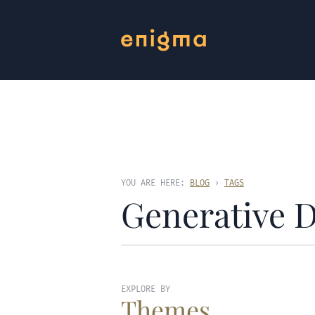
YOU ARE HERE:
BLOG
›
TAGS
Generative 
EXPLORE BY
Themes