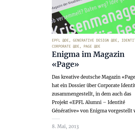
EPFL @DE
,
GENERATIVE DESIGN @DE
,
IDENTI
CORPORATE @DE
,
PAGE @DE
Enigma im Magazin
«Page»
Das kreative deutsche Magazin «Pag
hat ein Dossier über Corporate Identi
zusammengestellt, in dem auch das
Projekt «EPFL Alumni – Identité
Générative» von Enigma vorgestellt 
8. Mai, 2013