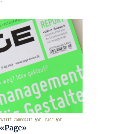
ENTITÉ CORPORATE @DE
,
PAGE @DE
 «Page»