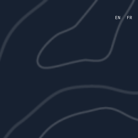
EN
FR