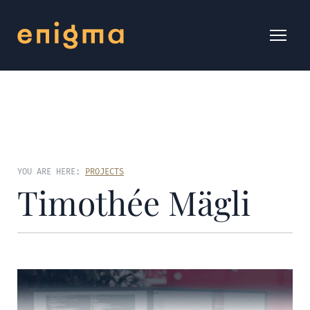
YOU ARE HERE:
PROJECTS
Timothée Mägli