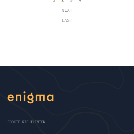
1
2
3
4
NEXT
LAST
COOKIE RICHTLINIEN