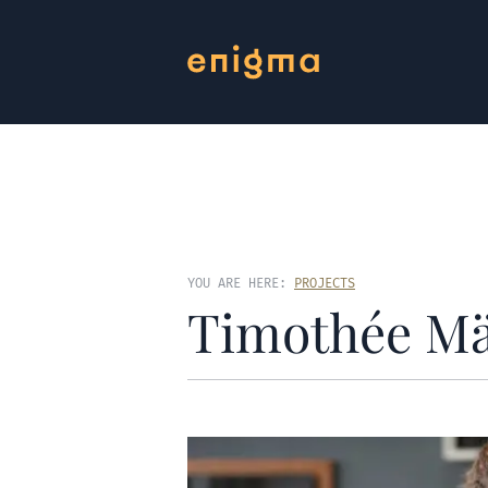
YOU ARE HERE:
PROJECTS
Timothée Mä