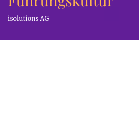
Führungskultur
isolutions AG
Dank eines digitalen
Leitfadens können die
Top-Führungskräfte des
IT-Unternehmens von
überall auf die sich