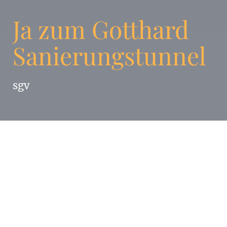
Ja zum Gotthard
Sanierungstunnel
sgv
Enigma wurde vom sgv beauftragt, auf der
von der
Werbeagentur
GGK Zürich gelegten