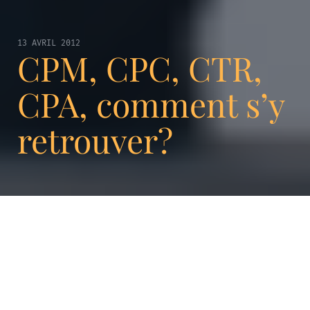
13 AVRIL 2012
CPM, CPC, CTR,
CPA, comment s’y
retrouver?
Ces mystérieux acronymes sont des unités