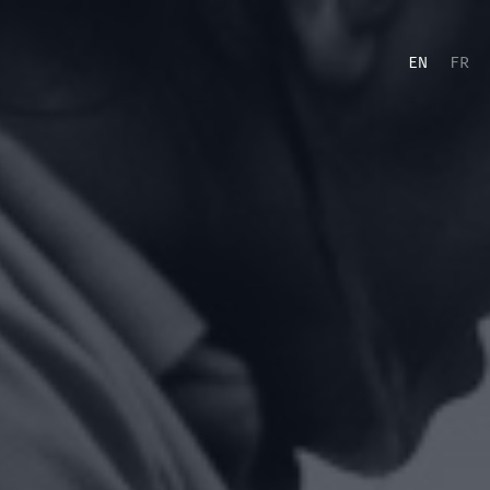
EN
FR