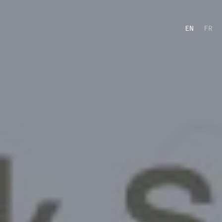
EN
FR