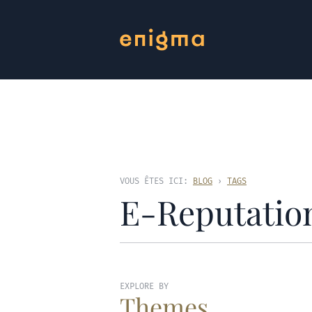
VOUS ÊTES ICI:
BLOG
›
TAGS
E-Reputatio
EXPLORE BY
Themes