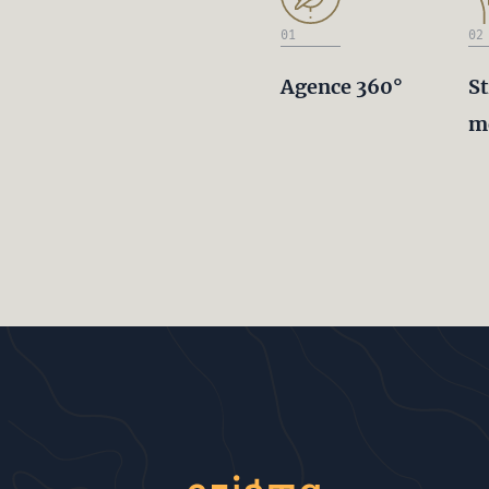
01
02
Agence 360°
St
m