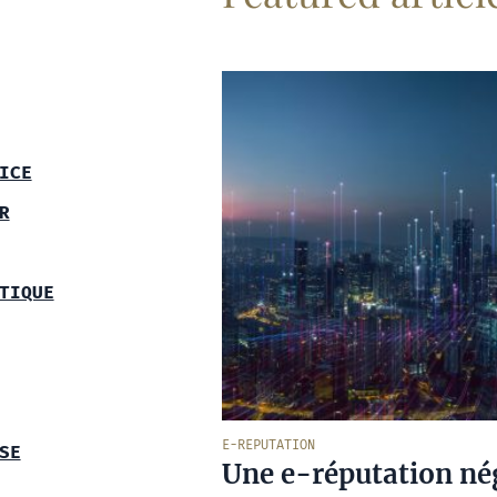
ICE
R
TIQUE
E-REPUTATION
SE
Une e-réputation nég