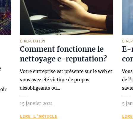
E-REPUTATION
E-REP
Comment fonctionne le
E-r
nettoyage e-reputation?
co
e
Votre entreprise est présente sur le web et
Vous
vous avez été victime de propos
de l’
désobligeants ou…
savie
oir
15 janvier 2021
5 jan
LIRE L’ARTICLE
LIRE