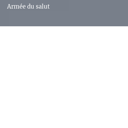
Armée du salut
Le concept marketing de l’Armée du Salut est
passé d’une stratégie globale à une stratégie
basée sur les communautés et associations
affiliées. Enigma a donc créé la nouvelle
identité visuelle correspondant à cette
nouvelle organisation qui s’imposait.